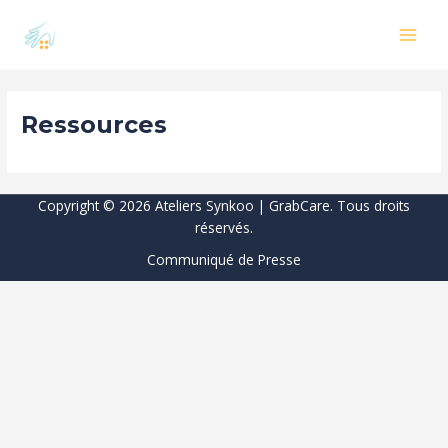
Aller
MAI
au
MEN
contenu
Ressources
Copyright © 2026 Ateliers Synkoo | GrabCare. Tous droits
réservés.
Communiqué de Presse