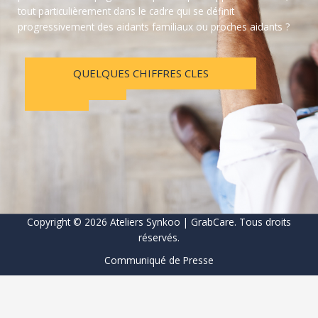
tout particulièrement dans le cadre qui se définit
progressivement des aidants familiaux ou proches aidants ?
DÉFINITION
LES
LES
QUELQUES CHIFFRES CLES
SOLUTIONS
ET
ENJEUX
CONTEXTE
Copyright © 2026 Ateliers Synkoo | GrabCare. Tous droits
réservés.
Communiqué de Presse